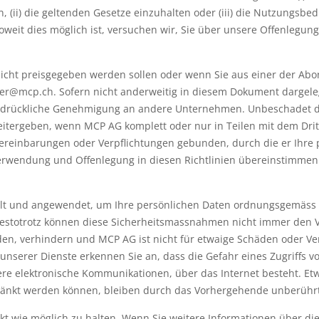
, (ii) die geltenden Gesetze einzuhalten oder (iii) die Nutzungsb
weit dies möglich ist, versuchen wir, Sie über unsere Offenlegun
icht preisgegeben werden sollen oder wenn Sie aus einer der Ab
ser@mcp.ch. Sofern nicht anderweitig in diesem Dokument dargeleg
ausdrückliche Genehmigung an andere Unternehmen. Unbeschadet 
eitergeben, wenn MCP AG komplett oder nur in Teilen mit dem Drit
 Vereinbarungen oder Verpflichtungen gebunden, durch die er Ihre
erwendung und Offenlegung in diesen Richtlinien übereinstimmen
lt und angewendet, um Ihre persönlichen Daten ordnungsgemäss 
sdestotrotz können diese Sicherheitsmassnahmen nicht immer den 
en, verhindern und MCP AG ist nicht für etwaige Schäden oder Verb
nserer Dienste erkennen Sie an, dass die Gefahr eines Zugriffs vo
ere elektronische Kommunikationen, über das Internet besteht. Et
änkt werden können, bleiben durch das Vorhergehende unberührt
rekt wie möglich zu halten. Wenn Sie weitere Informationen über d