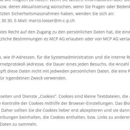
n bzw. deren Aktualisierung wünschen, wenn Sie Fragen oder Beden
etzten Sicherheitsmassnahmen haben, wenden Sie sich an:
 30 30, E-Mail: marco.looser@m-c-p.ch
utes Recht auf den Zugang zu den persönlichen Daten hat, die eine
esetzliche Bestimmungen es MCP AG erlauben oder von MCP AG verl
n, wie IP-Adressen, für die Systemadministration und die interne
ternetprotokoll-)Adresse, die Dauer eines jeden Besuchs, die Anza
ft diese Daten nicht mit jedweden persönlichen Daten, die eine P
 für irgendeinen Zweck verwenden.
iten und Dienste „Cookies”. Cookies sind kleine Textdateien, die
ontrolle der Cookies mithilfe der Browser-Einstellungen. Das Bloc
Daher sollten Sie die Cookies lieber erst akzeptieren und sie dan
bungen beinhalten, die Cookies enthalten, bzw. Links zu anderen 
v Daten zu sammeln.