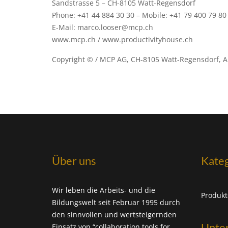
Sandstrasse 5 – CH-8105 Watt-Regensdorf
Phone: +41 44 884 30 30 – Mobile: +41 79 400 79 80
E-Mail: marco.looser@mcp.ch
www.mcp.ch / www.productivityhouse.ch
Copyright © / MCP AG, CH-8105 Watt-Regensdorf, A
Über uns
Kate
Wir leben die Arbeits- und die
Produkt
Bildungswelt seit Februar 1995 durch
den sinnvollen und wertsteigernden
Unte
Einsatz von “collaboration tools for