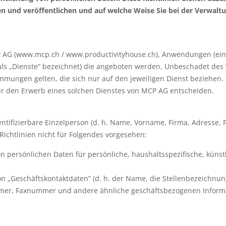
en und veröffentlichen und auf welche Weise Sie bei der Verwalt
CP AG (www.mcp.ch / www.productivityhouse.ch), Anwendungen (eins
ls „Dienste” bezeichnet) die angeboten werden. Unbeschadet des
mungen gelten, die sich nur auf den jeweiligen Dienst beziehen. Is
für den Erwerb eines solchen Dienstes von MCP AG entscheiden.
tifizierbare Einzelperson (d. h. Name, Vorname, Firma, Adresse, PL
Richtlinien nicht für Folgendes vorgesehen:
n persönlichen Daten für persönliche, haushaltsspezifische, künstl
on „Geschäftskontaktdaten” (d. h. der Name, die Stellenbezeichnung
ummer, Faxnummer und andere ähnliche geschäftsbezogenen Inform