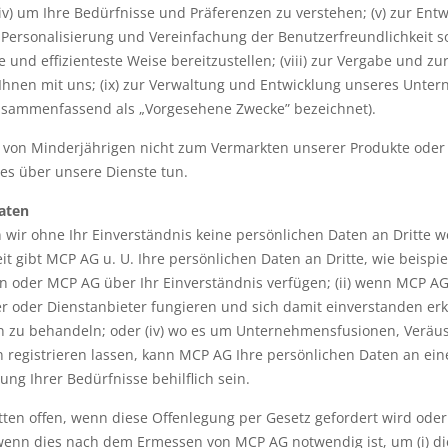
; (iv) um Ihre Bedürfnisse und Präferenzen zu verstehen; (v) zur E
r Personalisierung und Vereinfachung der Benutzerfreundlichkeit s
te und effizienteste Weise bereitzustellen; (viii) zur Vergabe und 
hnen mit uns; (ix) zur Verwaltung und Entwicklung unseres Unter
zusammenfassend als „Vorgesehene Zwecke” bezeichnet).
von Minderjährigen nicht zum Vermarkten unserer Produkte oder 
ies über unsere Dienste tun.
aten
 wir ohne Ihr Einverständnis keine persönlichen Daten an Dritte we
eit gibt MCP AG u. U. Ihre persönlichen Daten an Dritte, wie beisp
n oder MCP AG über Ihr Einverständnis verfügen; (ii) wenn MCP AG daz
r oder Dienstanbieter fungieren und sich damit einverstanden erkl
 zu behandeln; oder (iv) wo es um Unternehmensfusionen, Veräus
 registrieren lassen, kann MCP AG Ihre persönlichen Daten an ein
ung Ihrer Bedürfnisse behilflich sein.
tten offen, wenn diese Offenlegung per Gesetz gefordert wird od
wenn dies nach dem Ermessen von MCP AG notwendig ist, um (i) di