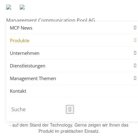
Management Communication Pool AG
MCP News
Wolfvision VZ-8UHD
Produkte
Unternehmen
MCP
Produkte
Dienstleistungen
Visualizer
Wolfvision VZ-8UHD
Management Themen
Kontakt
Wolfvision Visualizer VZ-8UHD
Der Visualizer VZ-8UHD ist das top Modell der Desktop Produkte
- auf dem Stand der Technology. Gerne zeigen wir Ihnen das
Produkt im praktischen Einsatz.